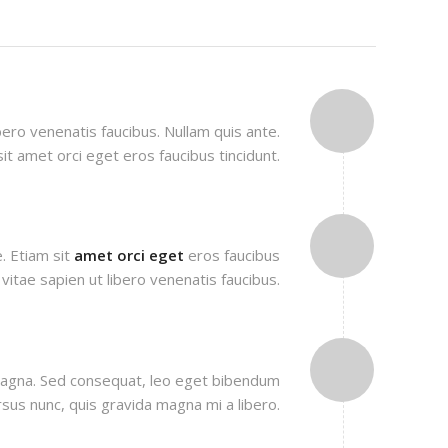
NEED HELP?
bero venenatis faucibus. Nullam quis ante.
it amet orci eget eros faucibus tincidunt.
EDUCATE YOURSELF
. Etiam sit
amet orci eget
eros faucibus
 vitae sapien ut libero venenatis faucibus.
MAGNETISM IS NICE
magna. Sed consequat, leo eget bibendum
rsus nunc, quis gravida magna mi a libero.