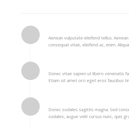
CRAFTED WITH LOVE
Aenean vulputate eleifend tellus. Aenean l
consequat vitae, eleifend ac, enim. Aliqu
MELODICAL BY NATURE
Donec vitae sapien ut libero venenatis fa
Etiam sit amet orci eget eros faucibus ti
LIGHTNING FAST
Donec sodales sagittis magna. Sed cons
sodales, augue velit cursus nunc, quis gr