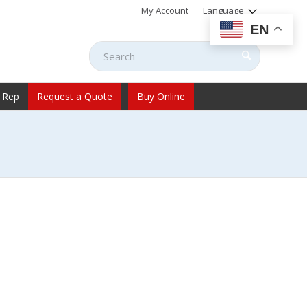
My Account
Language
EN
 Rep
Request a Quote
Buy Online