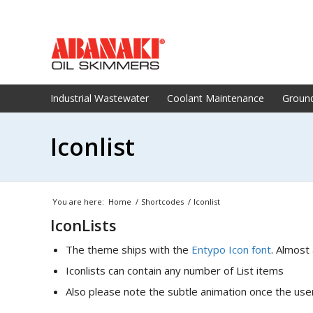
Industrial Wastewater
Coolant Maintenance
Groun
Iconlist
You are here:
Home
/
Shortcodes
/
Iconlist
IconLists
The theme ships with the
Entypo Icon font
. Almost 
Iconlists can contain any number of List items
Also please note the subtle animation once the users