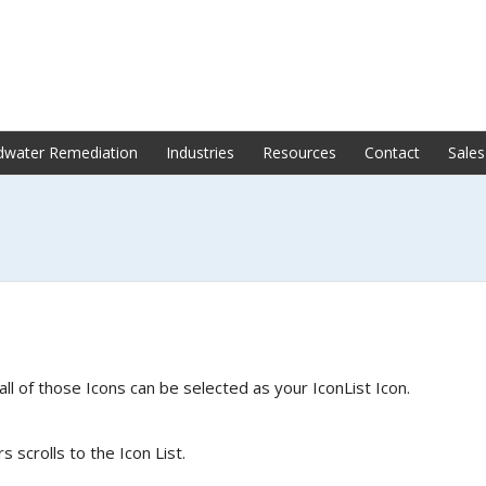
dwater Remediation
Industries
Resources
Contact
Sales
all of those Icons can be selected as your IconList Icon.
 scrolls to the Icon List.