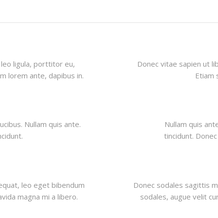
eo ligula, porttitor eu,
Donec vitae sapien ut li
am lorem ante, dapibus in.
Etiam s
ucibus. Nullam quis ante.
Nullam quis ante
ncidunt.
tincidunt. Donec
equat, leo eget bibendum
Donec sodales sagittis 
avida magna mi a libero.
sodales, augue velit cu